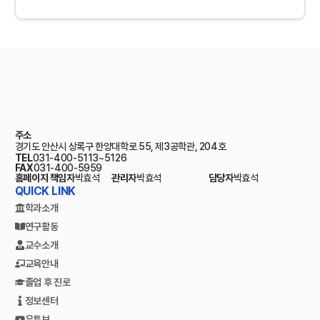
주소
경기도 안산시 상록구 한양대학로 55, 제3공학관, 204호
TEL
031-400-5113~5126
FAX
031-400-5959
홈페이지 책임자
박효석
관리자
박효석
담당자
박효석
QUICK LINK
학과소개
연구활동
교수소개
교육안내
졸업 후 진로
정보센터
유튜브