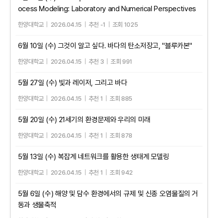
ocess Modeling: Laboratory and Numerical Perspectives
한양대학교
|
2026.04.15
|
추천 -1
|
조회 1025
6월 10일 (수) 그것이 알고 싶다. 바다의 탄소저장고, "블루카본"
한양대학교
|
2026.04.15
|
추천 3
|
조회 991
5월 27일 (수) 빛과 레이저, 그리고 바다
한양대학교
|
2026.04.15
|
추천 1
|
조회 885
5월 20일 (수) 21세기의 환경문제와 우리의 미래
한양대학교
|
2026.04.15
|
추천 1
|
조회 878
5월 13일 (수) 복잡계 네트워크를 활용한 생태계 모델링
한양대학교
|
2026.04.15
|
추천 1
|
조회 942
5월 6일 (수) 해양 및 담수 환경에서의 규제 및 신종 오염물질의 거
동과 생물축적